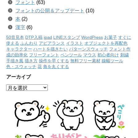
フォント
(63)
フォントの公開＆アップデート
(10)
本
(2)
漢字
(6)
50音見本
DTP入稿
ipad
LINEスタンプ
WordPress
お菓子
すぐに
使える
ふんわり
アピアランス
イラスト
オブジェクトを再配色
キャラクター
ハートを描きたい
パターンスウォッチ
フォント作
成の効率化
フリーフォント
ペンツール
マウス
初心者向け
刺繍
手描き風
描き方
操作を早くする
無料フリー素材
線幅ツール
色・スウォッチ
花
角を丸くする
アーカイブ
ア
ー
カ
イ
ブ