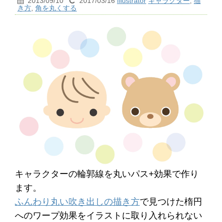
2013/09/10
2017/03/16
Illustrator
キャラクター
,
描
き方
,
角を丸くする
キャラクターの輪郭線を丸いパス+効果で作り
ます。
ふんわり丸い吹き出しの描き方
で見つけた楕円
へのワープ効果をイラストに取り入れられない