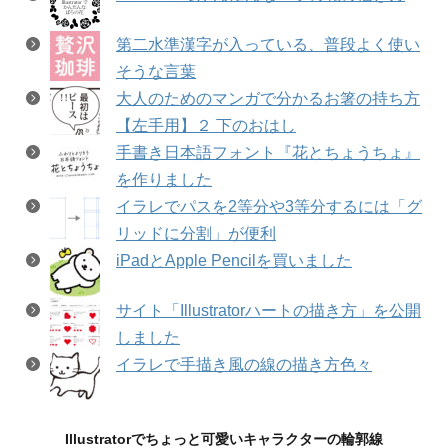
第二水準漢字が入っている、普段よく使い
そうな言葉
大人のためのマンガで分かるお箸の持ち方
【左手用】２ 下のおはし
手書き日本語フォント『花とちょうちょ』
を作りました
イラレでパスを2等分や3等分するには「グ
リッドに分割」が便利
iPadとApple Pencilを買いました
サイト「Illustratorハートの描き方」を公開
しました
イラレで手描き風の線の描き方色々
Illustratorでちょっと可愛いキャラクターの輪郭線