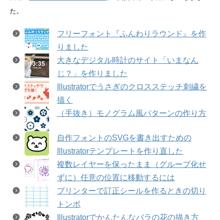
た。
フリーフォント『ふんわりラウンド』を作
りました
大きなデジタル時計のサイト「いまなん
じ？」を作りました
Illustratorでうさぎのクロスステッチ刺繍を
描く
（手抜き）モノグラム風パターンの作り方
自作フォントのSVGを書き出すための
Illustratorテンプレートを作り直した
複数レイヤーを保ったまま（グループ化せ
ずに）任意の位置に移動するには
プリンターで訂正シールを作るときの切り
トンボ
Illustratorでかんたんなバラの花の描き方