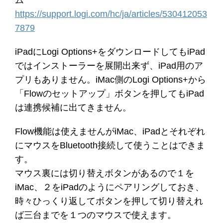
https://support.logi.com/hc/ja/articles/530412053
7879
iPadにLogi Options+をダウンロードしてもiPad
ではインストーラーを展開出来ず、iPad用のア
プリもありません。iMac側のLogi Options+から
「Flowのセットアップ」ボタンを押してもiPad
は連携候補に出てきません。
Flow機能は使えませんがiMac、iPadとそれぞれ
にマウスをBluetooth接続して使うことはできま
す。
マウス裏には切り替えボタンがあるので１を
iMac、２をiPadのようにペアリングしておき、
時々ひっくり返してボタンを押して切り替えれ
ば三台までを１つのマウスで使えます。