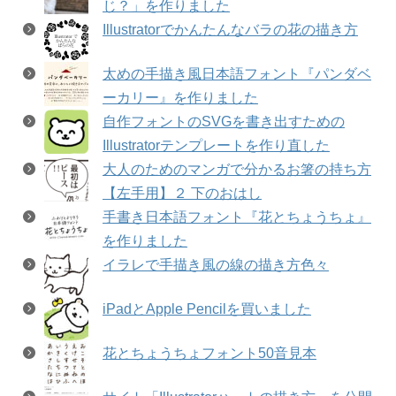
じ？」を作りました
Illustratorでかんたんなバラの花の描き方
太めの手描き風日本語フォント『パンダベ
ーカリー』を作りました
自作フォントのSVGを書き出すための
Illustratorテンプレートを作り直した
大人のためのマンガで分かるお箸の持ち方
【左手用】２ 下のおはし
手書き日本語フォント『花とちょうちょ』
を作りました
イラレで手描き風の線の描き方色々
iPadとApple Pencilを買いました
花とちょうちょフォント50音見本