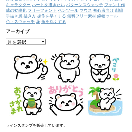
キャラクター
ハートを描きたい
パターンスウォッチ
フォント作
成の効率化
フリーフォント
ペンツール
マウス
初心者向け
刺繍
手描き風
描き方
操作を早くする
無料フリー素材
線幅ツール
色・スウォッチ
花
角を丸くする
アーカイブ
ア
ー
カ
イ
ブ
ラインスタンプを販売しています。