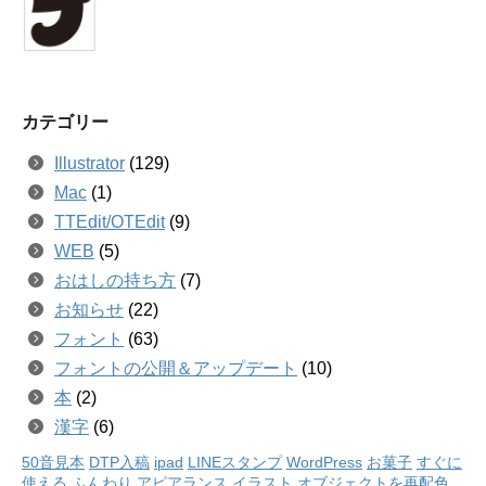
カテゴリー
Illustrator
(129)
Mac
(1)
TTEdit/OTEdit
(9)
WEB
(5)
おはしの持ち方
(7)
お知らせ
(22)
フォント
(63)
フォントの公開＆アップデート
(10)
本
(2)
漢字
(6)
50音見本
DTP入稿
ipad
LINEスタンプ
WordPress
お菓子
すぐに
使える
ふんわり
アピアランス
イラスト
オブジェクトを再配色