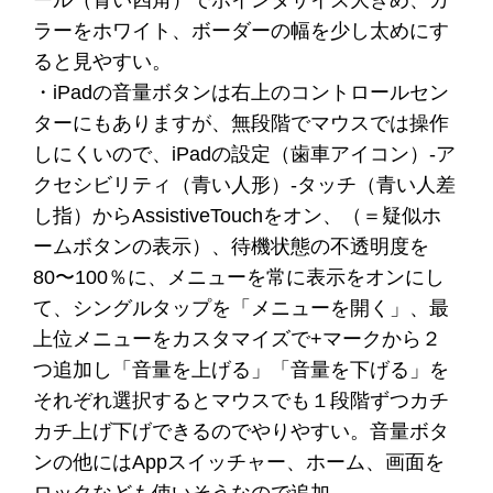
ール（青い四角）でポインタサイズ大きめ、カ
ラーをホワイト、ボーダーの幅を少し太めにす
ると見やすい。
・iPadの音量ボタンは右上のコントロールセン
ターにもありますが、無段階でマウスでは操作
しにくいので、iPadの設定（歯車アイコン）-ア
クセシビリティ（青い人形）-タッチ（青い人差
し指）からAssistiveTouchをオン、（＝疑似ホ
ームボタンの表示）、待機状態の不透明度を
80〜100％に、メニューを常に表示をオンにし
て、シングルタップを「メニューを開く」、最
上位メニューをカスタマイズで+マークから２
つ追加し「音量を上げる」「音量を下げる」を
それぞれ選択するとマウスでも１段階ずつカチ
カチ上げ下げできるのでやりやすい。音量ボタ
ンの他にはAppスイッチャー、ホーム、画面を