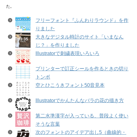
た。
フリーフォント『ふんわりラウンド』を作
りました
大きなデジタル時計のサイト「いまなん
じ？」を作りました
Illustratorで刺繍表現いろいろ
プリンターで訂正シールを作るときの切り
トンボ
空とひこうきフォント50音見本
Illustratorでかんたんなバラの花の描き方
第二水準漢字が入っている、普段よく使い
そうな言葉
次のフォントのアイデア出し5（曲線的・