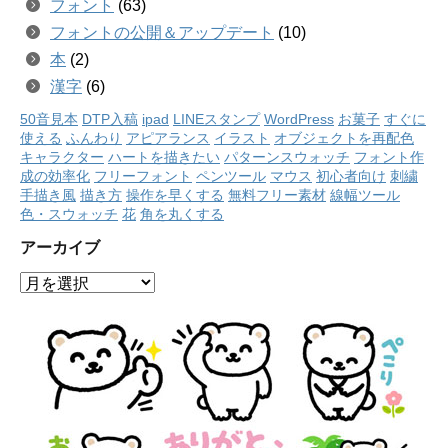
フォント
(63)
フォントの公開＆アップデート
(10)
本
(2)
漢字
(6)
50音見本
DTP入稿
ipad
LINEスタンプ
WordPress
お菓子
すぐに
使える
ふんわり
アピアランス
イラスト
オブジェクトを再配色
キャラクター
ハートを描きたい
パターンスウォッチ
フォント作
成の効率化
フリーフォント
ペンツール
マウス
初心者向け
刺繍
手描き風
描き方
操作を早くする
無料フリー素材
線幅ツール
色・スウォッチ
花
角を丸くする
アーカイブ
ア
ー
カ
イ
ブ