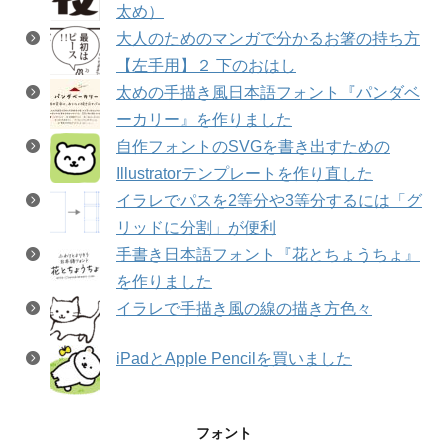
太め）
大人のためのマンガで分かるお箸の持ち方
【左手用】２ 下のおはし
太めの手描き風日本語フォント『パンダベ
ーカリー』を作りました
自作フォントのSVGを書き出すための
Illustratorテンプレートを作り直した
イラレでパスを2等分や3等分するには「グ
リッドに分割」が便利
手書き日本語フォント『花とちょうちょ』
を作りました
イラレで手描き風の線の描き方色々
iPadとApple Pencilを買いました
フォント