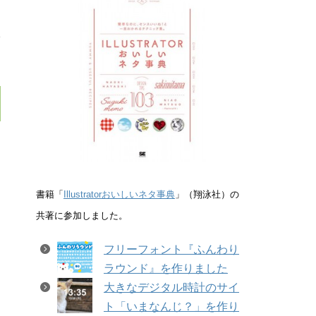
線
を
書籍「
Illustratorおいしいネタ事典
」（翔泳社）の
共著に参加しました。
フリーフォント『ふんわり
ラウンド』を作りました
大きなデジタル時計のサイ
ト「いまなんじ？」を作り