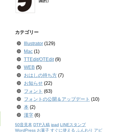
国的）
リ
カテゴリー
Illustrator
(129)
Mac
(1)
TTEdit/OTEdit
(9)
WEB
(5)
おはしの持ち方
(7)
お知らせ
(22)
フォント
(63)
フォントの公開＆アップデート
(10)
本
(2)
漢字
(6)
50音見本
DTP入稿
ipad
LINEスタンプ
WordPress
お菓子
すぐに使える
ふんわり
アピ