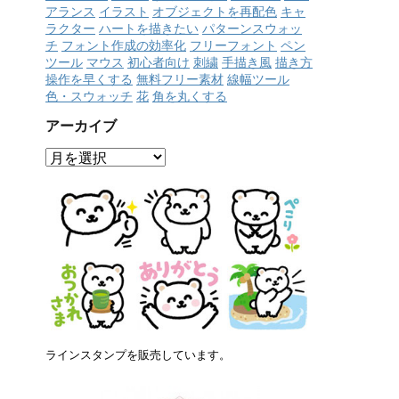
アランス
イラスト
オブジェクトを再配色
キャ
ラクター
ハートを描きたい
パターンスウォッ
チ
フォント作成の効率化
フリーフォント
ペン
ツール
マウス
初心者向け
刺繍
手描き風
描き方
操作を早くする
無料フリー素材
線幅ツール
色・スウォッチ
花
角を丸くする
アーカイブ
ア
ー
カ
イ
ブ
ラインスタンプを販売しています。