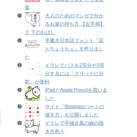
葉
大人のためのマンガで分か
るお箸の持ち方 【左手用】
２ 下のおはし
手書き日本語フォント『花
とちょうちょ』を作りまし
た
イラレでパスを2等分や3等
分するには「グリッドに分
割」が便利
iPadとApple Pencilを買いま
した
サイト「Illustratorハートの
描き方」を公開しました
イラレで手描き風の線の描
き方色々