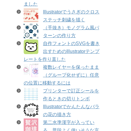
ました
Illustratorでうさぎのクロス
ステッチ刺繍を描く
（手抜き）モノグラム風パ
ターンの作り方
自作フォントのSVGを書き
出すためのIllustratorテンプ
レートを作り直した
複数レイヤーを保ったまま
（グループ化せずに）任意
の位置に移動するには
プリンターで訂正シールを
作るときの切りトンボ
Illustratorでかんたんなバラ
の花の描き方
第二水準漢字が入ってい
る、普段よく使いそうな言