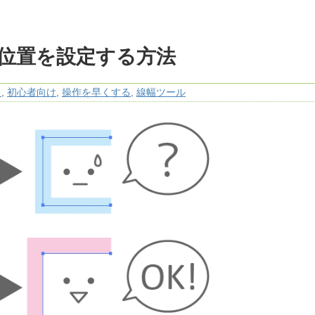
位置を設定する方法
ス
,
初心者向け
,
操作を早くする
,
線幅ツール