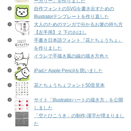
ーカリー』を作りました
自作フォントのSVGを書き出すための
Illustratorテンプレートを作り直した
大人のためのマンガで分かるお箸の持ち方
【左手用】２ 下のおはし
手書き日本語フォント『花とちょうちょ』
を作りました
イラレで手描き風の線の描き方色々
iPadとApple Pencilを買いました
花とちょうちょフォント50音見本
サイト「Illustratorハートの描き方」を公開
しました
「空とひこうき」の制作-漢字が埋まりまし
た