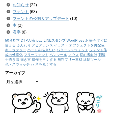
お知らせ
(22)
フォント
(63)
フォントの公開＆アップデート
(10)
本
(2)
漢字
(6)
50音見本
DTP入稿
ipad
LINEスタンプ
WordPress
お菓子
すぐに
使える
ふんわり
アピアランス
イラスト
オブジェクトを再配色
キャラクター
ハートを描きたい
パターンスウォッチ
フォント作
成の効率化
フリーフォント
ペンツール
マウス
初心者向け
刺繍
手描き風
描き方
操作を早くする
無料フリー素材
線幅ツール
色・スウォッチ
花
角を丸くする
アーカイブ
ア
ー
カ
イ
ブ