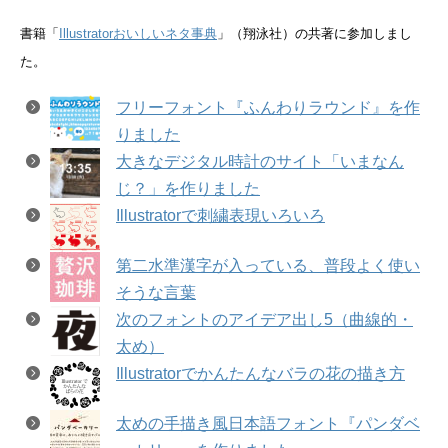
書籍「
Illustratorおいしいネタ事典
」（翔泳社）の共著に参加しまし
た。
フリーフォント『ふんわりラウンド』を作
りました
大きなデジタル時計のサイト「いまなん
じ？」を作りました
Illustratorで刺繍表現いろいろ
第二水準漢字が入っている、普段よく使い
そうな言葉
次のフォントのアイデア出し5（曲線的・
太め）
Illustratorでかんたんなバラの花の描き方
太めの手描き風日本語フォント『パンダベ