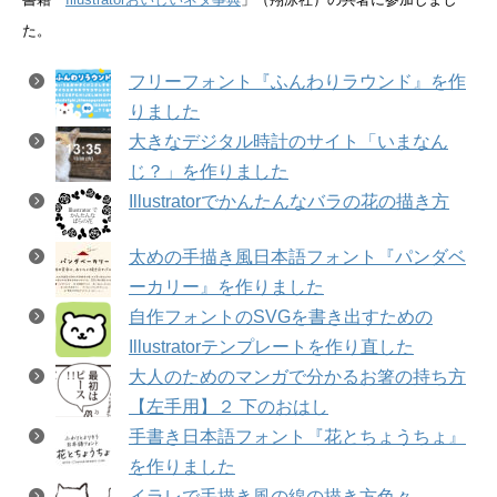
た。
フリーフォント『ふんわりラウンド』を作
りました
大きなデジタル時計のサイト「いまなん
じ？」を作りました
Illustratorでかんたんなバラの花の描き方
太めの手描き風日本語フォント『パンダベ
ーカリー』を作りました
自作フォントのSVGを書き出すための
Illustratorテンプレートを作り直した
大人のためのマンガで分かるお箸の持ち方
【左手用】２ 下のおはし
手書き日本語フォント『花とちょうちょ』
を作りました
イラレで手描き風の線の描き方色々