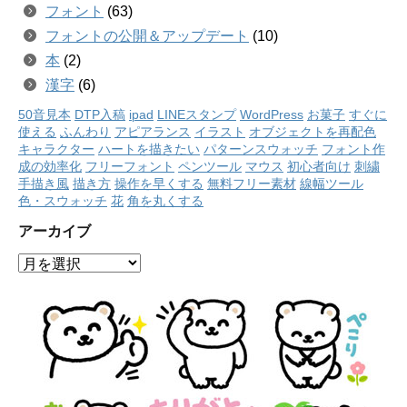
フォント
(63)
フォントの公開＆アップデート
(10)
本
(2)
漢字
(6)
50音見本
DTP入稿
ipad
LINEスタンプ
WordPress
お菓子
すぐに
使える
ふんわり
アピアランス
イラスト
オブジェクトを再配色
キャラクター
ハートを描きたい
パターンスウォッチ
フォント作
成の効率化
フリーフォント
ペンツール
マウス
初心者向け
刺繍
手描き風
描き方
操作を早くする
無料フリー素材
線幅ツール
色・スウォッチ
花
角を丸くする
アーカイブ
ア
ー
カ
イ
ブ