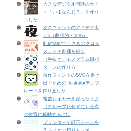
大きなデジタル時計のサイ
ト「いまなんじ？」を作り
ました
次のフォントのアイデア出
し5（曲線的・太め）
Illustratorでうさぎのクロス
ステッチ刺繍を描く
（手抜き）モノグラム風パ
ターンの作り方
自作フォントのSVGを書き
出すためのIllustratorテンプ
レートを作り直した
複数レイヤーを保ったまま
（グループ化せずに）任意
の位置に移動するには
プリンターで訂正シールを
作るときの切りトンボ