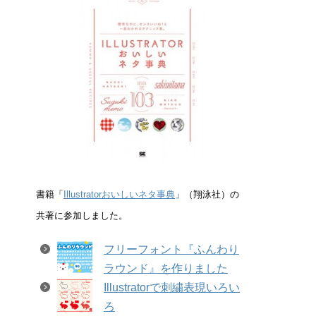
書籍「
Illustratorおいしいネタ事典
」（翔泳社）の
共著に参加しました。
フリーフォント『ふんわり
ラウンド』を作りました
Illustratorで刺繍表現いろい
ろ