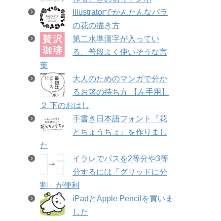
Illustratorでかんたんなバラ
の花の描き方
第二水準漢字が入ってい
る、普段よく使いそうな言
葉
大人のためのマンガで分か
るお箸の持ち方 【左手用】
２ 下のおはし
手書き日本語フォント『花
とちょうちょ』を作りまし
た
イラレでパスを2等分や3等
分するには「グリッドに分
割」が便利
iPadとApple Pencilを買いま
した