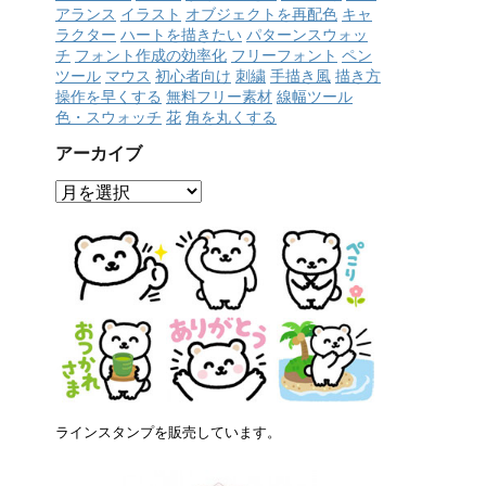
アランス
イラスト
オブジェクトを再配色
キャ
ラクター
ハートを描きたい
パターンスウォッ
チ
フォント作成の効率化
フリーフォント
ペン
ツール
マウス
初心者向け
刺繍
手描き風
描き方
操作を早くする
無料フリー素材
線幅ツール
色・スウォッチ
花
角を丸くする
アーカイブ
ア
ー
カ
イ
ブ
ラインスタンプを販売しています。