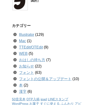
国的）
カテゴリー
Illustrator
(129)
Mac
(1)
TTEdit/OTEdit
(9)
WEB
(5)
おはしの持ち方
(7)
お知らせ
(22)
フォント
(63)
フォントの公開＆アップデート
(10)
本
(2)
漢字
(6)
50音見本
DTP入稿
ipad
LINEスタンプ
WordPress
お菓子
すぐに使える
ふんわり
アピ