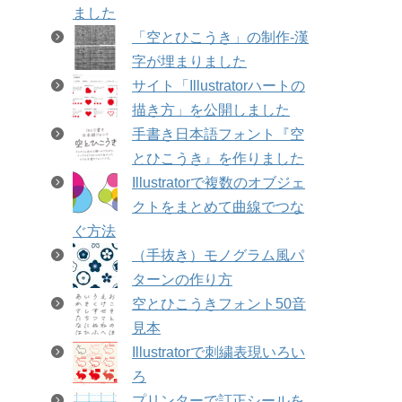
ました
「空とひこうき」の制作-漢
字が埋まりました
サイト「Illustratorハートの
描き方」を公開しました
手書き日本語フォント『空
とひこうき』を作りました
Illustratorで複数のオブジェ
クトをまとめて曲線でつな
ぐ方法
（手抜き）モノグラム風パ
ターンの作り方
空とひこうきフォント50音
見本
Illustratorで刺繍表現いろい
ろ
プリンターで訂正シールを