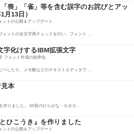
「喪」「雀」等を含む誤字のお詫びとアッ
1月13日）
ォントの公開＆アップデート
フォントの全文字再チェックを行い、フォント …
ると文字化けするIBM拡張文字
字
フォント作成の効率化
ピペしたり、メモ帳などのテキストエディタで …
音見本
を作りました。 50音のひらがな・カタカ …
空とひこうき』を作りました
ォントの公開＆アップデート