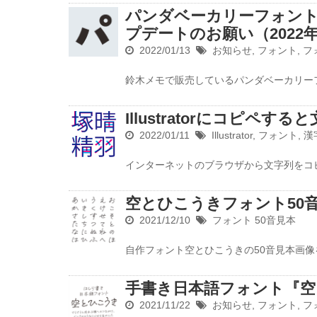
パンダベーカリーフォント
プデートのお願い（2022年
2022/01/13
お知らせ
,
フォント
,
フ
鈴木メモで販売しているパンダベーカリー
Illustratorにコピペす
2022/01/11
Illustrator
,
フォント
,
漢
インターネットのブラウザから文字列をコ
空とひこうきフォント50
2021/12/10
フォント
50音見本
自作フォント空とひこうきの50音見本画像
手書き日本語フォント『
2021/11/22
お知らせ
,
フォント
,
フ