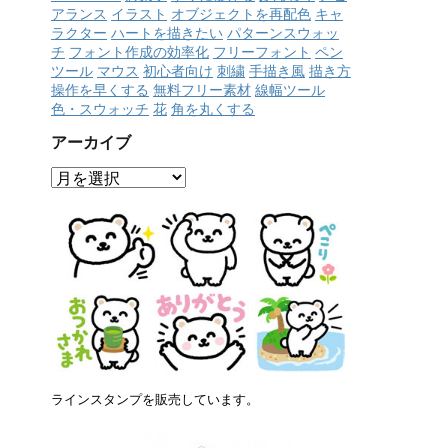
アランス
イラスト
オブジェクトを再配色
キャ
ラクター
ハートを描きたい
パターンスウォッ
チ
フォント作成の効率化
フリーフォント
ペン
ツール
マウス
初心者向け
刺繍
手描き風
描き方
操作を早くする
無料フリー素材
線幅ツール
色・スウォッチ
花
角を丸くする
アーカイブ
ア
ー
カ
イ
ブ
ラインスタンプを販売しています。