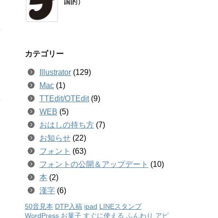
国的）
カテゴリー
Illustrator
(129)
Mac
(1)
TTEdit/OTEdit
(9)
WEB
(5)
おはしの持ち方
(7)
お知らせ
(22)
フォント
(63)
フォントの公開＆アップデート
(10)
本
(2)
漢字
(6)
50音見本
DTP入稿
ipad
LINEスタンプ
WordPress
お菓子
すぐに使える
ふんわり
アピ