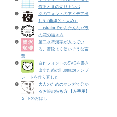
作るときの切りトンボ
次のフォントのアイデア出
し5（曲線的・太め）
Illustratorでかんたんなバラ
の花の描き方
第二水準漢字が入ってい
る、普段よく使いそうな言
葉
自作フォントのSVGを書き
出すためのIllustratorテンプ
レートを作り直した
大人のためのマンガで分か
るお箸の持ち方 【左手用】
２ 下のおはし